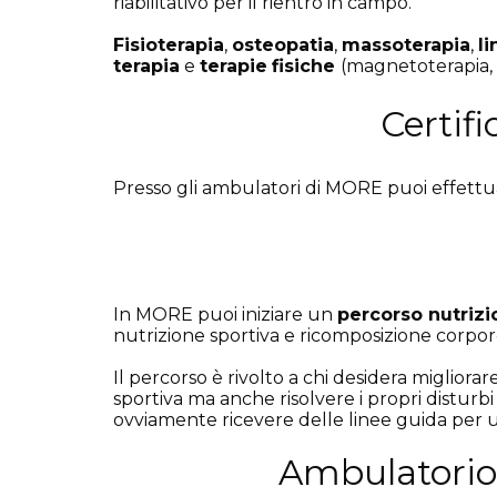
riabilitativo per il rientro in campo.
Fisioterapia
,
osteopatia
,
massoterapia
,
l
terapia
e
terapie
fisiche
(magnetoterapia, t
Certif
Presso gli ambulatori di MORE puoi effettuar
In MORE puoi iniziare un
percorso nutrizi
nutrizione sportiva e ricomposizione corpor
Il percorso è rivolto a chi desidera migliora
sportiva ma anche risolvere i propri disturbi 
ovviamente ricevere delle linee guida per 
Ambulatorio o