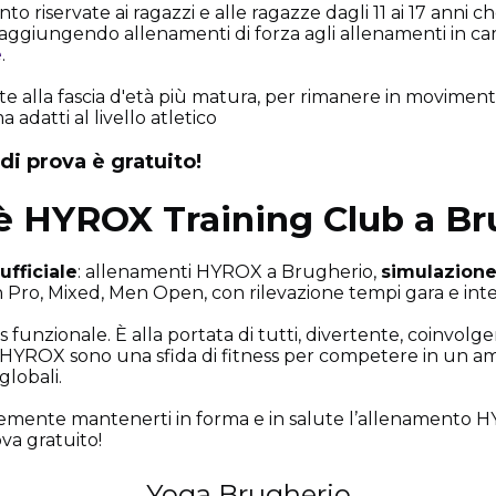
nto riservate ai ragazzi e alle ragazze dagli 11 ai 17 anni ch
 aggiungendo allenamenti di forza agli allenamenti in 
e
.
te alla fascia d'età più matura, per rimanere in movimento
 adatti al livello atletico
di prova è gratuito!
 HYROX Training Club a Br
fficiale
: allenamenti HYROX a Brugherio,
simulazion
Pro, Mixed, Men Open, con rilevazione tempi gara e int
funzionale. È alla portata di tutti, divertente, coinvolge
HYROX sono una sfida di fitness per competere in un ambi
globali.
cemente mantenerti in forma e in salute l’allenamento HY
ova gratuito!
Yoga Brugherio