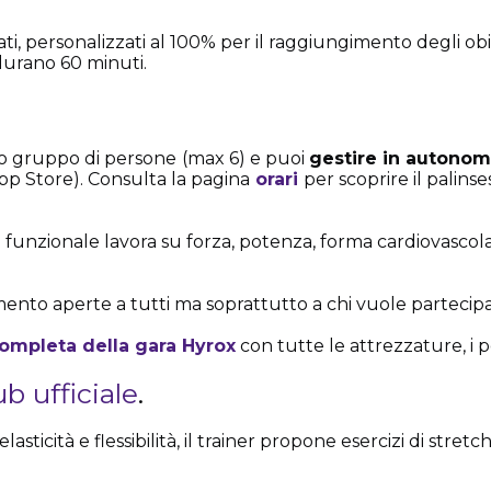
i, personalizzati al 100% per il raggiungimento degli obiet
 durano 60 minuti.
olo gruppo di persone
(max 6) e puoi
gestire in autonomi
App Store). Consulta la pagina
orari
per scoprire il palinse
funzionale lavora su forza, potenza, forma cardiovascolare
mento aperte a tutti ma soprattutto a chi vuole partecipare
ompleta della gara Hyrox
con tutte le attrezzature, i 
 ufficiale
.
sticità e flessibilità, il trainer propone esercizi di stretc