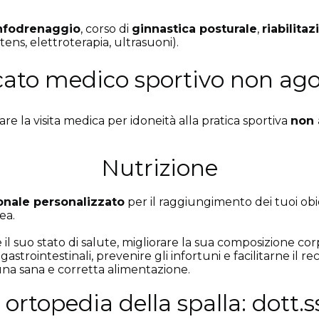
infodrenaggio
, corso di
ginnastica posturale
,
riabilita
ens, elettroterapia, ultrasuoni).
icato medico sportivo non ago
e la visita medica per idoneità alla pratica sportiva
non 
Nutrizione
onale
personalizzato
per il raggiungimento dei tuoi obie
ea.
re il suo stato di salute, migliorare la sua composizione c
gastrointestinali, prevenire gli infortuni e facilitarne il 
una sana e corretta alimentazione.
rtopedia della spalla: dott.s