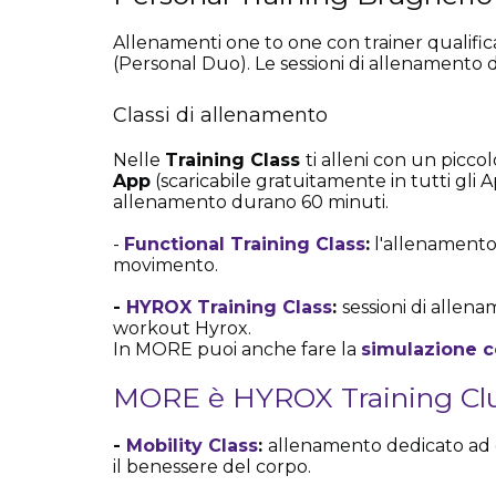
Allenamenti one to one con trainer qualificat
(Personal Duo). Le sessioni di allenamento
Classi di allenamento
Nelle
Training Class
ti alleni con un picc
App
(scaricabile gratuitamente in tutti gli 
allenamento durano 60 minuti.
-
Functional Training Class
:
l'allenamento 
movimento.
-
HYROX Training Class
:
sessioni di allena
workout Hyrox.
In MORE puoi anche fare la
simulazione c
MORE è HYROX Training Club
-
Mobility Class
:
allenamento dedicato ad ela
il benessere del corpo.