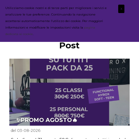
Utilizziamo cookie nostri e di terze parti per migliorare i servizi e
X
analizzare le tue preferenze. Continuando la navigazione
accetterai automaticamente l’utilizzo dei cookie. Per maggiori
informazioni e modificare le impostazioni visita la
pagina
dedicata ai cookie
.
Post
✨PROMO AGOSTO🔥
del 03-08-2026