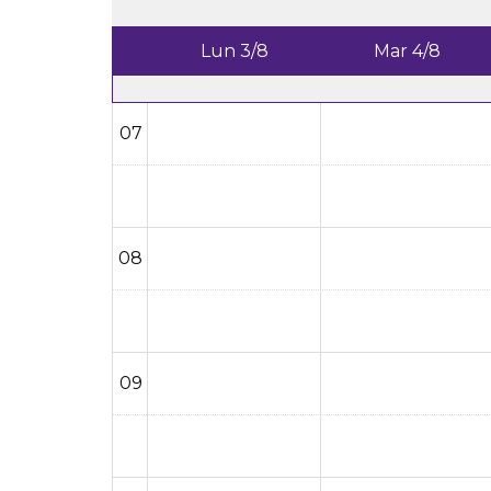
Lun 3/8
Mar 4/8
07
08
09