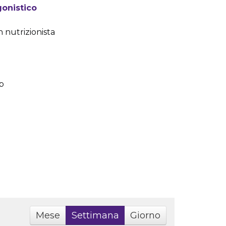
gonistico
 nutrizionista
p
Mese
Settimana
Giorno