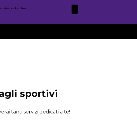
zo dei cookie. Per
X
STAFF
WOD
POST
FOTO
CONTATTI
 agli sportivi
rai tanti servizi dedicati a te!