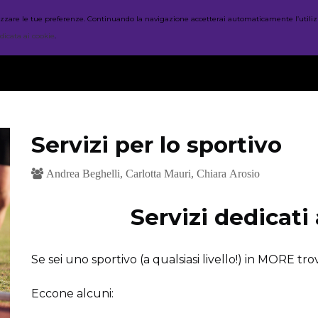
nalizzare le tue preferenze. Continuando la navigazione accetterai automaticamente l’utiliz
HOME
CORSI
ORARI
dicata ai cookie
.
Servizi per lo sportivo
Andrea Beghelli, Carlotta Mauri, Chiara Arosio
Servizi dedicati
Se sei uno sportivo (a qualsiasi livello!) in MORE trove
Eccone alcuni: